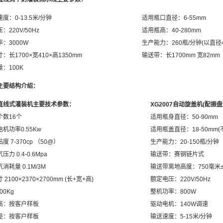
度：0-13.5米/分钟
适用瓶口直径：6-55mm
：220V/50Hz
适用瓶高：40-280mm
：3000W
生产能力：260瓶/分钟(以直径
：长1700×宽410×高1350mm
输送带：长1700mm 宽82mm
：100K
主要结构介绍：
直线式灌装机主要技术参数：
XG2007自动旋盖机(配振
个数16个
适用瓶身直径：50-90mm
机功率0.55Kw
适用瓶盖直径：18-50mm
度 7-370cp （50@）
生产能力：20-150瓶/分钟
力 0.4-0.6Mpa
输送带：赛钢链片式
消耗量 0.1M/3M
输送带离地高度：750毫米±
2100×2370×2700mm (长+宽+高)
额定电压：220V/50Hz
00Kg
整机功率：800W
高：按客户样板
驱动电机：140W调速
径：按客户样板
输送速度：5-15米/分钟