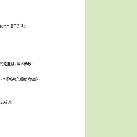
40mm瓶子为例)
盘式送盖机) 技术参数：
(不同规格瓶盖需更换振盘)
20毫米