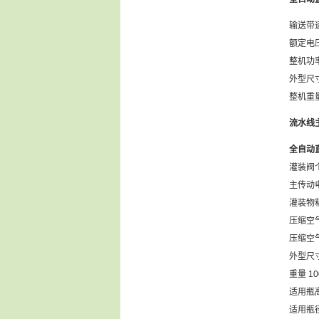
输送带速
额定电压
整机功率
外型尺寸
整机重量
流水线
全自动
灌装阀
主传动电
灌装物粘
压缩空气压
压缩空气
外型尺寸 
重量 10
适用瓶
适用瓶